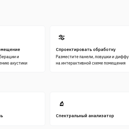
омещение
Спроектировать обработку
берации и
Разместите панели, ловушки и дифф
ению акустики
на интерактивной схеме помещения
ль
Спектральный анализатор