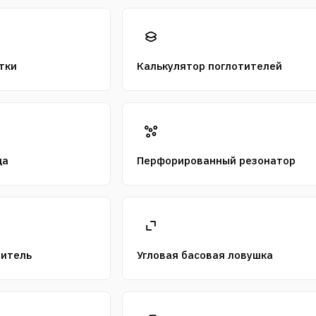
тки
Калькулятор поглотителей
ца
Перфорированный резонатор
титель
Угловая басовая ловушка