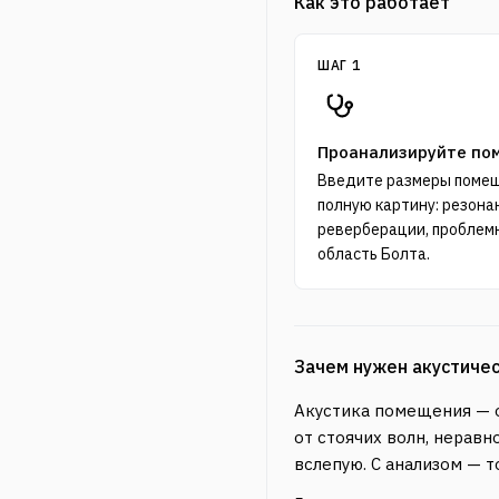
Как это работает
ШАГ 1
Проанализируйте по
Введите размеры помещ
полную картину: резона
реверберации, проблем
область Болта.
Зачем нужен акустичес
Акустика помещения — о
от стоячих волн, нерав
вслепую. С анализом — т