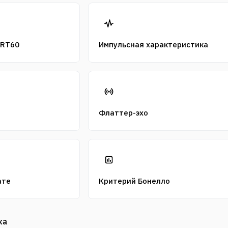
 RT60
Импульсная характеристика
Флаттер-эхо
ате
Критерий Бонелло
ка