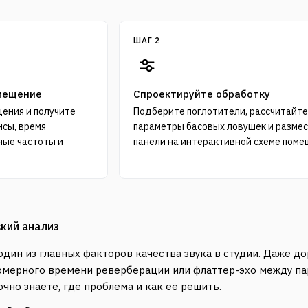
ШАГ 2
мещение
Спроектируйте обработку
ения и получите
Подберите поглотители, рассчитайт
нсы, время
параметры басовых ловушек и разме
ные частоты и
панели на интерактивной схеме поме
кий анализ
дин из главных факторов качества звука в студии. Даже 
номерного времени реверберации или флаттер-эхо между па
очно знаете, где проблема и как её решить.