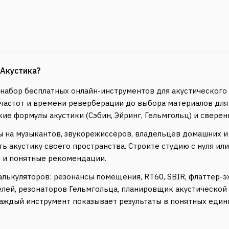
Акустика?
абор бесплатных онлайн-инструментов для акустического 
 частот и времени реверберации до выбора материалов дл
кие формулы акустики (Сэбин, Эйринг, Гельмгольц) и свере
ы на музыкантов, звукорежиссёров, владельцев домашних 
ить акустику своего пространства. Строите студию с нуля и
 и понятные рекомендации.
алькуляторов: резонансы помещения, RT60, SBIR, флаттер-эх
лей, резонаторов Гельмгольца, планировщик акустической 
аждый инструмент показывает результаты в понятных единиц