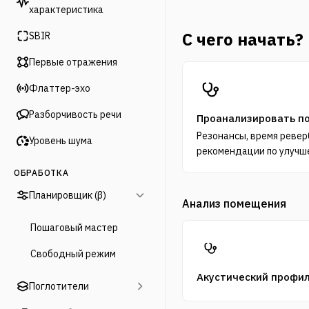
характеристика
С чего начать?
SBIR
Первые отражения
Флаттер-эхо
Разборчивость речи
Проанализировать п
Резонансы, время ревер
Уровень шума
рекомендации по улучш
ОБРАБОТКА
Планировщик (β)
Анализ помещения
Пошаговый мастер
Свободный режим
Акустический профи
Поглотители