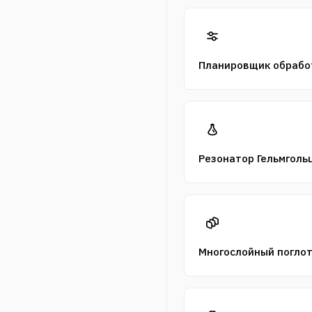
Планировщик обрабо
Резонатор Гельмголь
Многослойный погло