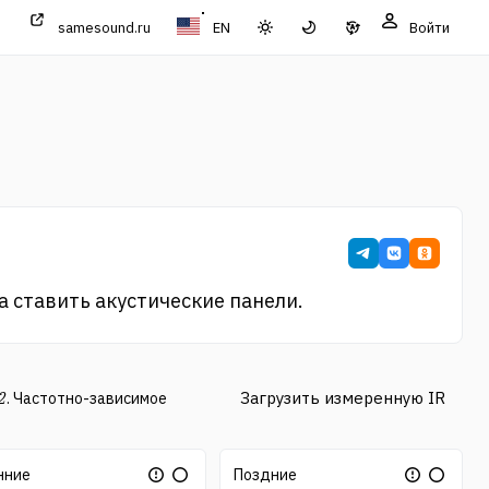
samesound.ru
EN
Войти
а ставить акустические панели.
Загрузить измеренную IR
2
. Частотно-зависимое
нние
Поздние