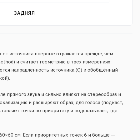
ЗАДНЯЯ
ых отражений по поверхностям
ие, м
Задержка, мс
Уровень, дБ
Категория
Приоритет
3,9
-10,5
раннее
1
3,9
-10,5
раннее
1
ук от источника впервые отражается прежде, чем
5,7
-12,2
позднее
ethod) и считает геометрию в трёх измерениях:
5,7
-12,2
позднее
вается направленность источника (Q) и обобщённый
6,5
-12,9
позднее
ой).
6,5
-12,9
позднее
8,6
-14,4
позднее
ле прямого звука и сильно влияют на стереообраз и
8,6
-14,4
позднее
кализацию и расширяют образ; для голоса (подкаст,
ставляет точки по приоритету и подсказывает, где
 60×60 см. Если приоритетных точек 6 и больше —