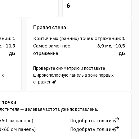
6
Правая стена
ений
:
1
Критичных (ранних) точек отражений
:
1
с
,
-10,5
Самое заметное
3,9
мс
,
-10,5
дБ
отражение
:
дБ
Проверьте симметрию и поставьте
ых
широкополосную панель в зоне первых
отражений.
 точки
глотителя — целевая частота уже подставлена.
×60 см панель
)
Подобрать толщину
0×60 см панель
)
Подобрать толщину