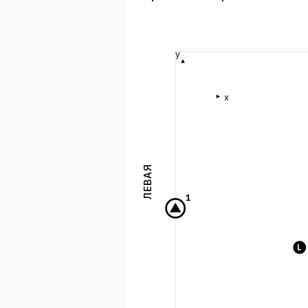
y
x
ЛЕВАЯ
1
L