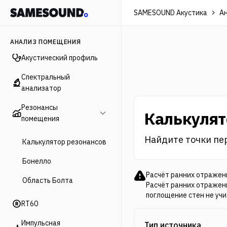
SAMESOUND Акустика
А
АНАЛИЗ ПОМЕЩЕНИЯ
Акустический профиль
Спектральный
анализатор
Резонансы
Калькулят
помещения
Найдите точки пер
Калькулятор резонансов
Бонелло
Расчёт ранних отражен
Область Болта
Расчёт ранних отражен
поглощение стен не учи
RT60
Импульсная
Тип источника