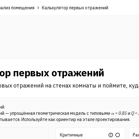
нализ помещения
Калькулятор первых отражений
ор первых отражений
вых отражений на стенах комнаты и поймите, куд
ий
ий — упрощённая геометрическая модель с типовыми
α = 0.85
и
Q = 
тывается. Используйте как ориентир на этапе проектирования.
Сводка
Критичные
Ра