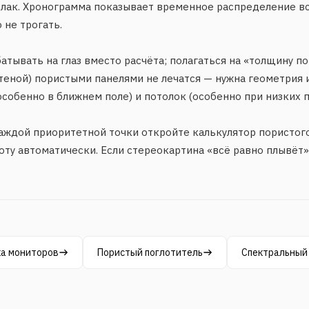
лак. Хронограмма показывает временное распределение все
 не трогать.
тывать на глаз вместо расчёта; полагаться на «толщину по
теной) пористыми панелями не лечатся — нужна геометрия и
собенно в ближнем поле) и потолок (особенно при низких п
аждой приоритетной точки откройте калькулятор пористог
оту автоматически. Если стереокартина «всё равно плывёт»
ка мониторов
Пористый поглотитель
Спектральный