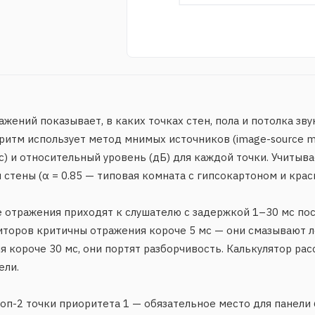
Левая стена: 3,9 мс, -10,5 дБ
Действия
Список перв
Поверхность
Источник
Расстоян
Левая стена
L
2,92
Правая стена
R
2,92
жений показывает, в каких точках стен, пола и потолка зв
Передняя стена
L
3,54
оритм использует метод мнимых источников (image-source m
Передняя стена
R
3,54
мс) и относительный уровень (дБ) для каждой точки. Учиты
Правая стена
L
3,81
тены (α = 0.85 — типовая комната с гипсокартоном и краск
Левая стена
R
3,81
Задняя стена
L
4,53
е отражения приходят к слушателю с задержкой 1–30 мс пос
Задняя стена
R
4,53
иторов критичны отражения короче 5 мс — они смазывают ло
 короче 30 мс, они портят разборчивость. Калькулятор рас
ели.
топ-2 точки приоритета 1 — обязательное место для панели