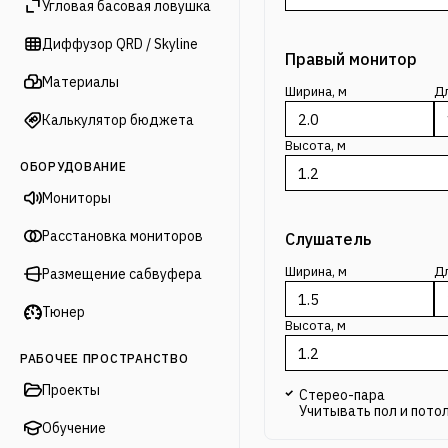
Угловая басовая ловушка
Диффузор QRD / Skyline
Правый монитор
Материалы
Ширина, м
Дл
Калькулятор бюджета
Высота, м
ОБОРУДОВАНИЕ
Мониторы
Расстановка мониторов
Слушатель
Ширина, м
Дл
Размещение сабвуфера
Тюнер
Высота, м
РАБОЧЕЕ ПРОСТРАНСТВО
Проекты
Стерео-пара
Учитывать пол и пото
Обучение