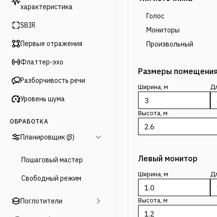
характеристика
Голос
SBIR
Мониторы
Первые отражения
Произвольный
Флаттер-эхо
Размеры помещени
Разборчивость речи
Ширина, м
Дл
Уровень шума
Высота, м
ОБРАБОТКА
Планировщик (β)
Левый монитор
Пошаговый мастер
Ширина, м
Дл
Свободный режим
Высота, м
Поглотители