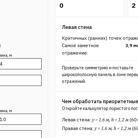
0
2
Основной график
Левая стена
Критичных (ранних) точек отраж
я
Самое заметное
3,9
м
отражение
:
ина, м
Проверьте симметрию и поставьте
широкополосную панель в зоне перв
отражений.
Чем обработать приоритетные
Откройте калькулятор пористого по
ина, м
Левая стена
:
y = 1.6 м, h = 1.2 м
(
60
Правая стена
:
y = 1.6 м, h = 1.2 м
(
6